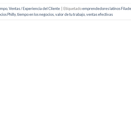
iempo
,
Ventas / Experiencia del Cliente
|
Etiquetado
emprendedores latinos Filade
ios Philly
,
tiempo en los negocios
,
valor de tu trabajo
,
ventas efectivas