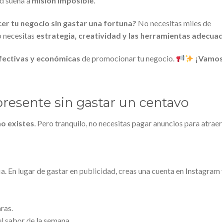
ad suena a
misión imposible
.
cer tu negocio sin gastar una fortuna?
No necesitas miles de
o necesitas
estrategia, creatividad y las herramientas adecua
efectivas y económicas
de promocionar tu negocio.
¡Vamos
 presente sin gastar un centavo
no existes
. Pero tranquilo, no necesitas pagar anuncios para atraer
ia. En lugar de gastar en publicidad, creas una cuenta en Instagram
.
ras.
el sabor de la semana.