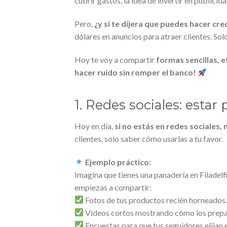
cubrir gastos, la idea de invertir en publicid
Pero,
¿y si te dijera que puedes hacer cre
dólares en anuncios para atraer clientes. Sol
Hoy te voy a compartir
formas sencillas, 
hacer ruido sin romper el banco!
1. Redes sociales: estar
Hoy en día,
si no estás en redes sociales, 
clientes, solo saber cómo usarlas a tu favor.
Ejemplo práctico:
Imagina que tienes una panadería en Filadelf
empiezas a compartir:
Fotos de tus productos recién horneados
Videos cortos mostrando cómo los prepa
Encuestas para que tus seguidores elijan 