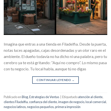
Imagina que entras a una tienda en Filadelfia. Desde la puerta,
notas luces apagadas, cajas desordenadas y un olor raro en el
ambiente. El dueño todavía no ha dicho ni una palabra, pero tu
cerebro ya te está gritando: “Aquí no compro”. Lo mismo pasa
con tu negocio. Tu local habla, aunque tú no digas
CONTINUAR LEYENDO
→
Publicado en
Blog
,
Estrategias de Ventas
|
Etiquetado
atención al cliente
,
clientes Filadelfia
,
confianza del cliente
,
imagen de negocio
,
local comercial
,
negocios latinos
,
negocios pequeños
,
primera impresión