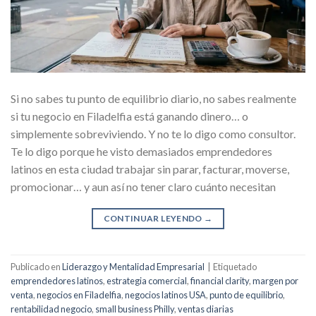
Si no sabes tu punto de equilibrio diario, no sabes realmente
si tu negocio en Filadelfia está ganando dinero… o
simplemente sobreviviendo. Y no te lo digo como consultor.
Te lo digo porque he visto demasiados emprendedores
latinos en esta ciudad trabajar sin parar, facturar, moverse,
promocionar… y aun así no tener claro cuánto necesitan
CONTINUAR LEYENDO
→
Publicado en
Liderazgo y Mentalidad Empresarial
|
Etiquetado
emprendedores latinos
,
estrategia comercial
,
financial clarity
,
margen por
venta
,
negocios en Filadelfia
,
negocios latinos USA
,
punto de equilibrio
,
rentabilidad negocio
,
small business Philly
,
ventas diarias