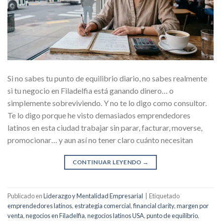
Si no sabes tu punto de equilibrio diario, no sabes realmente
si tu negocio en Filadelfia está ganando dinero… o
simplemente sobreviviendo. Y no te lo digo como consultor.
Te lo digo porque he visto demasiados emprendedores
latinos en esta ciudad trabajar sin parar, facturar, moverse,
promocionar… y aun así no tener claro cuánto necesitan
CONTINUAR LEYENDO
→
Publicado en
Liderazgo y Mentalidad Empresarial
|
Etiquetado
emprendedores latinos
,
estrategia comercial
,
financial clarity
,
margen por
venta
,
negocios en Filadelfia
,
negocios latinos USA
,
punto de equilibrio
,