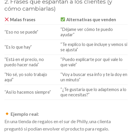
2. Frases que espantan a los clientes (y
cómo cambiarlas)
Malas frases
Alternativas que venden
“Déjame ver cómo te puedo
“Eso no se puede”
ayudar”
“Te explico lo que incluye y vemos si
“Es lo que hay”
se ajusta”
“Está en el precio, no
“Puedo explicarte por qué vale lo
puedo hacer nada”
que vale”
“No sé, yo solo trabajo
“Voy a buscar esa info y te la doy en
aquí”
un minuto”
“¿Te gustaría que lo adaptemos a lo
“Así lo hacemos siempre”
que necesitas?”
Ejemplo real:
En una tienda de regalos en el sur de Philly, una clienta
preguntó si podían envolver el producto para regalo.