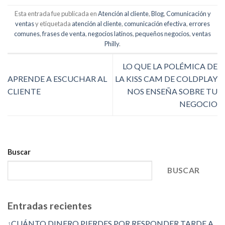
Esta entrada fue publicada en
Atención al cliente
,
Blog
,
Comunicación y
ventas
y etiquetada
atención al cliente
,
comunicación efectiva
,
errores
comunes
,
frases de venta
,
negocios latinos
,
pequeños negocios
,
ventas
Philly
.
LO QUE LA POLÉMICA DE
APRENDE A ESCUCHAR AL
LA KISS CAM DE COLDPLAY
CLIENTE
NOS ENSEÑA SOBRE TU
NEGOCIO
Buscar
BUSCAR
Entradas recientes
¿CUÁNTO DINERO PIERDES POR RESPONDER TARDE A