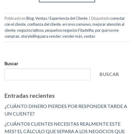
Publicado en
Blog
,
Ventas / Experiencia del Cliente
|
Etiquetado
conectar
con el cliente
,
confianza del cliente
,
errores comunes
,
mejorar atención al
cliente
,
negocios latinos
,
pequeños negocios Filadelfia
,
por qué no me
compran
,
storytelling para vender
,
vender más
,
ventas
Buscar
BUSCAR
Entradas recientes
¿CUÁNTO DINERO PIERDES POR RESPONDER TARDE A
UN CLIENTE?
¿CUÁNTOS CLIENTES NECESITAS REALMENTE ESTE
MES? EL CÁLCULO QUE SEPARA A LOS NEGOCIOS QUE