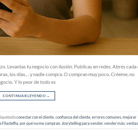
o. Levantas tu negocio con ilusión. Publicas en redes. Abres cada 
horas, los días… y nadie compra. O compran muy poco. Créeme, no
egocio. Y lo peor de todo es
CONTINUAR LEYENDO
→
tiquetado
conectar con el cliente
,
confianza del cliente
,
errores comunes
,
mejorar
 Filadelfia
,
por qué no me compran
,
storytelling para vender
,
vender más
,
ventas