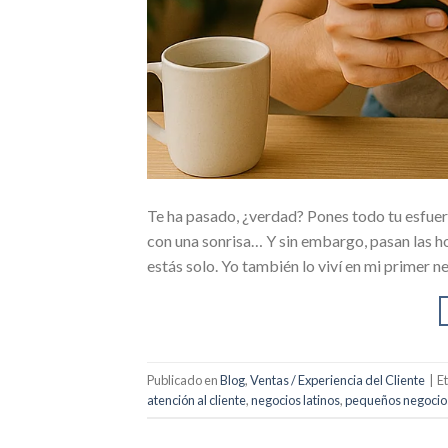
Te ha pasado, ¿verdad? Pones todo tu esfuerz
con una sonrisa… Y sin embargo, pasan las 
estás solo. Yo también lo viví en mi primer n
Publicado en
Blog
,
Ventas / Experiencia del Cliente
|
E
atención al cliente
,
negocios latinos
,
pequeños negocios