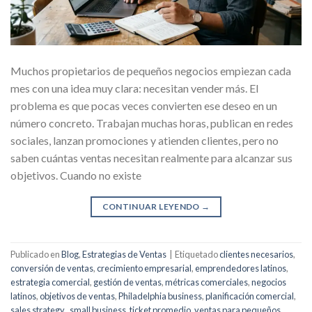
Muchos propietarios de pequeños negocios empiezan cada
mes con una idea muy clara: necesitan vender más. El
problema es que pocas veces convierten ese deseo en un
número concreto. Trabajan muchas horas, publican en redes
sociales, lanzan promociones y atienden clientes, pero no
saben cuántas ventas necesitan realmente para alcanzar sus
objetivos. Cuando no existe
CONTINUAR LEYENDO
→
Publicado en
Blog
,
Estrategias de Ventas
|
Etiquetado
clientes necesarios
,
conversión de ventas
,
crecimiento empresarial
,
emprendedores latinos
,
estrategia comercial
,
gestión de ventas
,
métricas comerciales
,
negocios
latinos
,
objetivos de ventas
,
Philadelphia business
,
planificación comercial
,
sales strategy.
,
small business
,
ticket promedio
,
ventas para pequeños