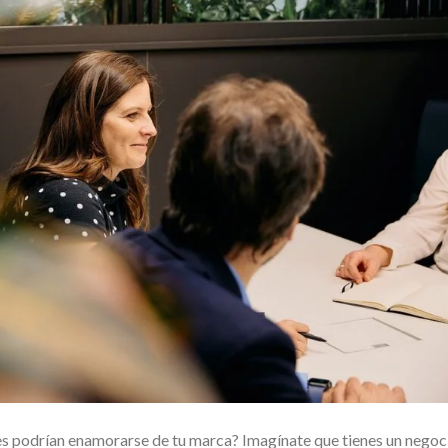
es podrían enamorarse de tu marca? Imagínate que tienes un negoc