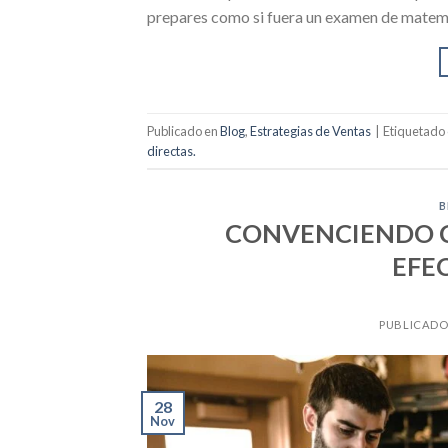
prepares como si fuera un examen de matemá
Publicado en
Blog
,
Estrategias de Ventas
|
Etiquetado
directas.
B
CONVENCIENDO C
EFE
PUBLICADO
28
Nov