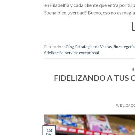
en Filadelfia y cada cliente que entra por t
Suena bien, ¿verdad? Bueno, eso no es magia;
Publicado en
Blog
,
Estrategias de Ventas
,
Sin categoría
fidelización
,
servicio excepcional
B
FIDELIZANDO A TUS 
PUBLICAD
18
Dic