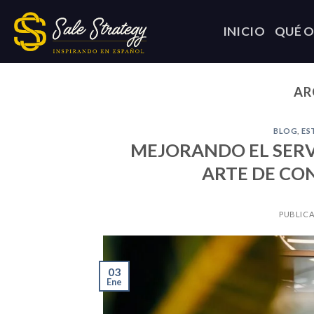
Skip
to
INICIO
QUÉ 
content
AR
BLOG
,
ES
MEJORANDO EL SERVI
ARTE DE CON
PUBLIC
03
Ene